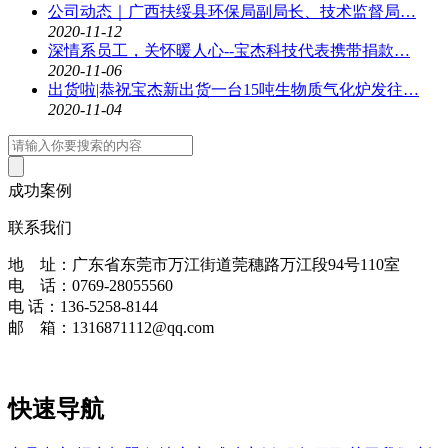
公司动态｜广西扶绥县环保局副局长、技术监督局…
2020-11-12
深情系员工，关怀暖人心--宝杰科技代表携带捐款…
2020-11-06
出货啦|恭祝宝杰新出货一台15吨生物质气化炉发往…
2020-11-04
成功案例
联系我们
地 址：广东省东莞市万江街道莞穗路万江段94号110室
电 话：0769-28055560
电 话：136-5258-8144
邮 箱：1316871112@qq.com
快速导航